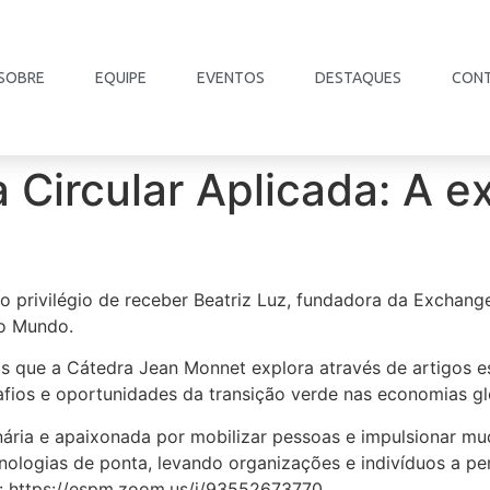
SOBRE
EQUIPE
EVENTOS
DESTAQUES
CON
 Circular Aplicada: A e
 privilégio de receber Beatriz Luz, fundadora da Exchange
do Mundo.
s que a Cátedra Jean Monnet explora através de artigos es
fios e oportunidades da
transição verde nas economias gl
onária e apaixonada por mobilizar pessoas e impulsionar mu
logias de ponta, levando organizações e indivíduos a pens
k: https://espm.zoom.us/j/93552673770