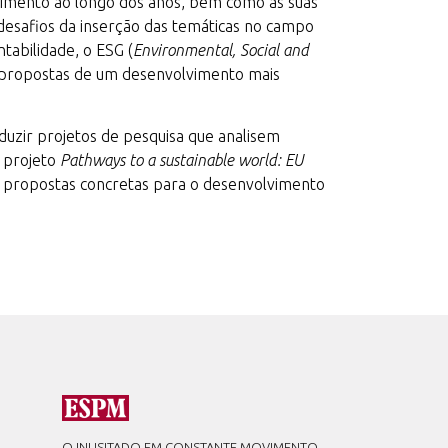
ndimento ao longo dos anos, bem como as suas
 desafios da inserção das temáticas no campo
tabilidade, o ESG (
Environmental, Social and
ar propostas de um desenvolvimento mais
duzir projetos de pesquisa que analisem
 projeto
Pathways to a sustainable world: EU
r propostas concretas para o desenvolvimento
O INUSITADO EM CONSTANTE MOVIMENTO