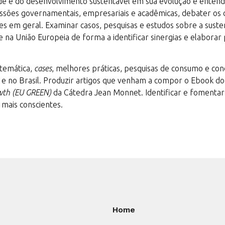
dade e do desenvolvimento sustentável em sua evolução e ente
scussões governamentais, empresariais e acadêmicas, debater os
 em geral. Examinar casos, pesquisas e estudos sobre a susten
 e na União Europeia de forma a identificar sinergias e elabor
 temática,
cases
, melhores práticas, pesquisas de consumo e con
e no Brasil. Produzir artigos que venham a compor o Ebook do
wth (EU GREEN)
da Cátedra Jean Monnet. Identificar e fomenta
mais conscientes.
Home